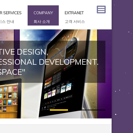
R SERVICES
COMPANY
EXTRANET
비스 안내
회사 소개
고객 서비스
IVE DESIGN,
ESSIONAL DEVELOPMENT.
SPACE"