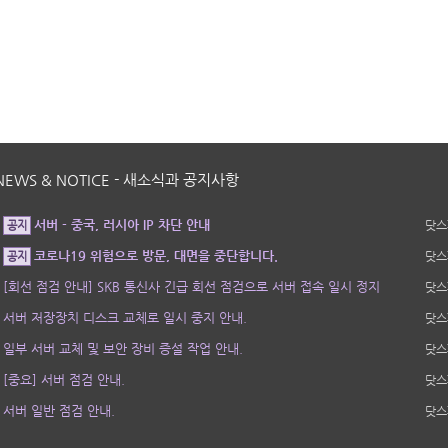
NEWS & NOTICE - 새소식과 공지사항
서버 - 중국, 러시아 IP 차단 안내
닷스
공지
코로나19 위험으로 방문, 대면을 중단합니다.
닷스
공지
[회선 점검 안내] SKB 통신사 긴급 회선 점검으로 서버 접속 일시 정지
닷스
서버 저장장치 디스크 교체로 일시 중지 안내.
닷스
일부 서버 교체 및 보안 장비 증설 작업 안내.
닷스
[중요] 서버 점검 안내.
닷스
서버 일반 점검 안내.
닷스