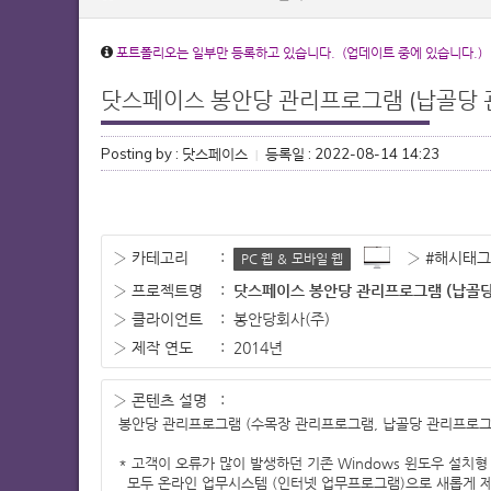
포트폴리오는 일부만 등록하고 있습니다. (업데이트 중에 있습니다.)
닷스페이스 봉안당 관리프로그램 (납골당 
Posting by : 닷스페이스
등록일 : 2022-08-14 14:23
|
› 카테고리
:
› #해시태그
PC 웹 ＆ 모바일 웹
› 프로젝트명
:
닷스페이스 봉안당 관리프로그램 (납골당
› 클라이언트
:
봉안당회사(주)
› 제작 연도
:
2014년
› 콘텐츠 설명
:
봉안당 관리프로그램 (수목장 관리프로그램, 납골당 관리프로그램, 
* 고객이 오류가 많이 발생하던 기존 Windows 윈도우 설치
  모두 온라인 업무시스템 (인터넷 업무프로그램)으로 새롭게 제작된 봉안당 관리 시스템입니다.
