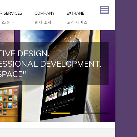
R SERVICES
COMPANY
EXTRANET
비스 안내
회사 소개
고객 서비스
IVE DESIGN,
ESSIONAL DEVELOPMENT.
SPACE"