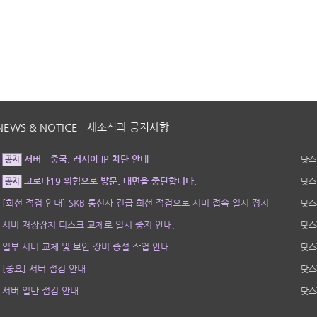
NEWS & NOTICE - 새소식과 공지사항
서버 - 중국, 러시아 IP 차단 안내
닷스
공지
코로나19 위험으로 방문, 대면을 중단합니다.
닷스
공지
[회선 점검 안내] SKB 통신사 긴급 회선 점검으로 서버 접속 일시 정지
닷스
서버 저장장치 디스크 교체로 일시 중지 안내.
닷스
일부 서버 교체 및 보안 장비 증설 작업 안내.
닷스
[중요] 서버 점검 안내.
닷스
서버 일반 점검 안내.
닷스