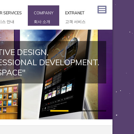
R SERVICES
COMPANY
EXTRANET
비스 안내
회사 소개
고객 서비스
IVE DESIGN,
ESSIONAL DEVELOPMENT.
SPACE"