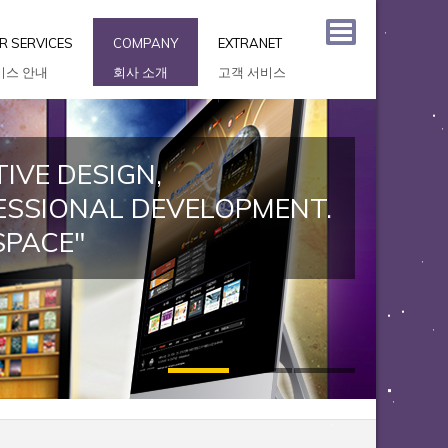
R SERVICES
COMPANY
EXTRANET
비스 안내
회사 소개
고객 서비스
IVE DESIGN,
ESSIONAL DEVELOPMENT.
SPACE"