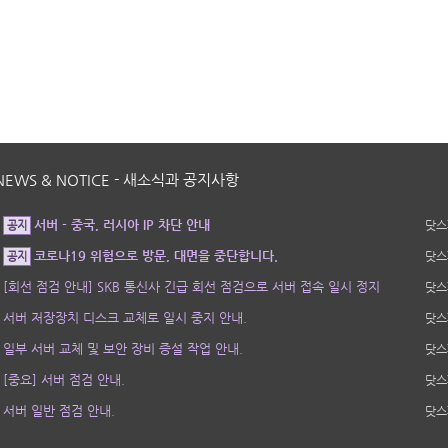
NEWS & NOTICE - 새소식과 공지사항
서버 - 중국, 러시아 IP 차단 안내
닷스
공지
코로나19 위험으로 방문, 대면을 중단합니다.
닷스
공지
[회선 점검 안내] SKB 통신사 긴급 회선 점검으로 서버 접속 일시 정지
닷스
서버 저장장치 디스크 교체로 일시 중지 안내.
닷스
일부 서버 교체 및 보안 장비 증설 작업 안내.
닷스
[중요] 서버 점검 안내.
닷스
서버 일반 점검 안내.
닷스