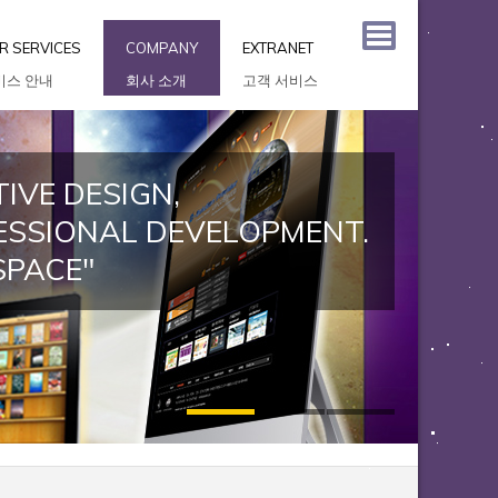
R SERVICES
COMPANY
EXTRANET
비스 안내
회사 소개
고객 서비스
IVE DESIGN,
ESSIONAL DEVELOPMENT.
SPACE"