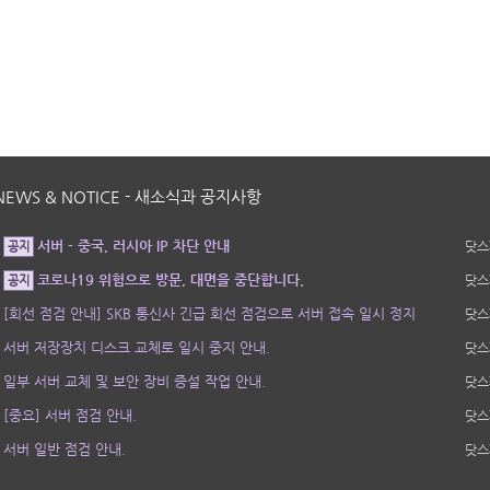
NEWS & NOTICE - 새소식과 공지사항
서버 - 중국, 러시아 IP 차단 안내
닷스
공지
코로나19 위험으로 방문, 대면을 중단합니다.
닷스
공지
[회선 점검 안내] SKB 통신사 긴급 회선 점검으로 서버 접속 일시 정지
닷스
서버 저장장치 디스크 교체로 일시 중지 안내.
닷스
일부 서버 교체 및 보안 장비 증설 작업 안내.
닷스
[중요] 서버 점검 안내.
닷스
서버 일반 점검 안내.
닷스