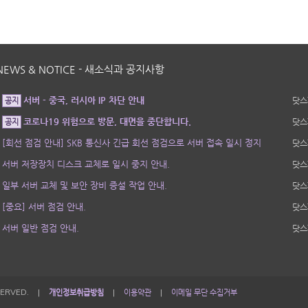
NEWS & NOTICE - 새소식과 공지사항
서버 - 중국, 러시아 IP 차단 안내
닷스
공지
코로나19 위험으로 방문, 대면을 중단합니다.
닷스
공지
[회선 점검 안내] SKB 통신사 긴급 회선 점검으로 서버 접속 일시 정지
닷스
서버 저장장치 디스크 교체로 일시 중지 안내.
닷스
일부 서버 교체 및 보안 장비 증설 작업 안내.
닷스
[중요] 서버 점검 안내.
닷스
서버 일반 점검 안내.
닷스
SERVED.
|
개인정보취급방침
|
이용약관
|
이메일 무단 수집거부