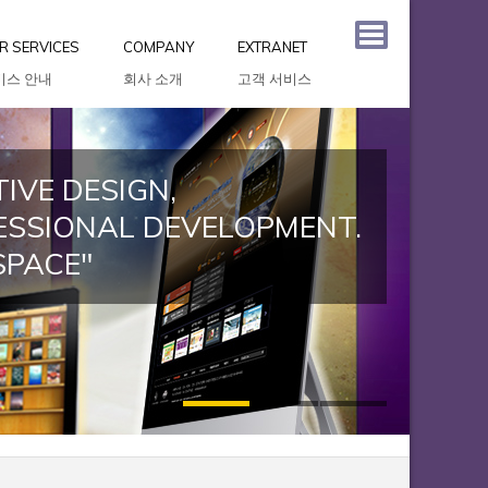
R SERVICES
COMPANY
EXTRANET
비스 안내
회사 소개
고객 서비스
IVE DESIGN,
ESSIONAL DEVELOPMENT.
SPACE"