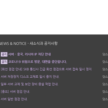
NEWS & NOTICE - 새소식과 공지사항
서버 - 중국, 러시아 IP 차단 안내
닷스
공지
코로나19 위험으로 방문, 대면을 중단합니다.
닷스
공지
[회선 점검 안내] SKB 통신사 긴급 회선 점검으로 서버 접속 일시 정지
닷스
서버 저장장치 디스크 교체로 일시 중지 안내.
닷스
일부 서버 교체 및 보안 장비 증설 작업 안내.
닷스
[중요] 서버 점검 안내.
닷스
서버 일반 점검 안내.
닷스