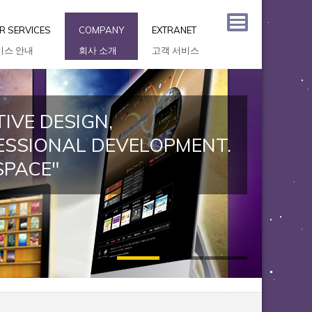
R SERVICES
COMPANY
EXTRANET
비스 안내
회사 소개
고객 서비스
IVE DESIGN,
ESSIONAL DEVELOPMENT.
SPACE"